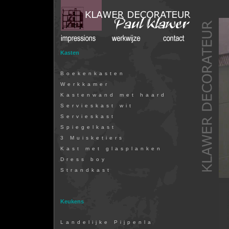
Kasten
Boekenkasten
Werkkamer
Kastenwand met haard
Servieskast wit
Servieskast
Spiegelkast
3 Muisketiers
Kast met glasplanken
Dress boy
Strandkast
Keukens
Landelijke Pijpenla