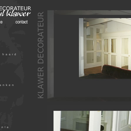
 haard
lanken
enla