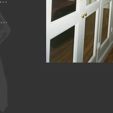
uken
ment