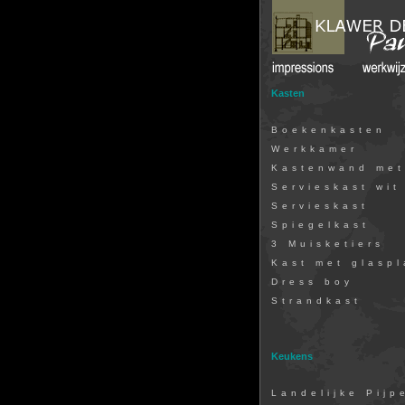
Kasten
Boekenkasten
Werkkamer
Kastenwand met
Servieskast wit
Servieskast
Spiegelkast
3 Muisketiers
Kast met glasp
Dress boy
Strandkast
Keukens
Landelijke Pijp