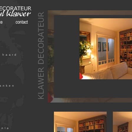
 haard
lanken
enla