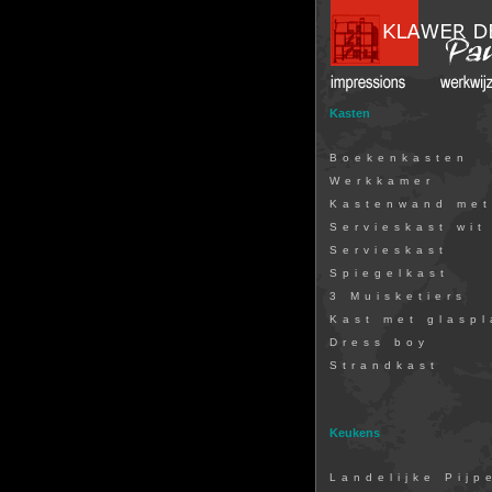
Kasten
Boekenkasten
Werkkamer
Kastenwand met
Servieskast wit
Servieskast
Spiegelkast
3 Muisketiers
Kast met glasp
Dress boy
Strandkast
Keukens
Landelijke Pijp