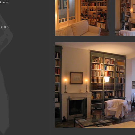
uken
ment